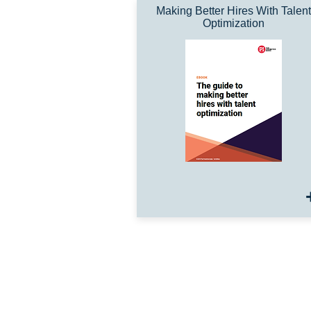
Making Better Hires With Talent
Optimization
Talentware est un partenaire certifié de Predicti