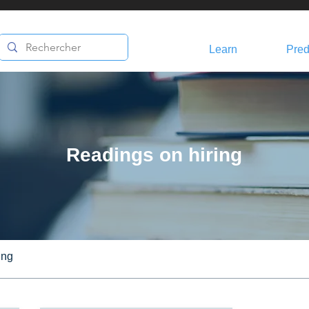
Learn
Pred
Readings on hiring
ing