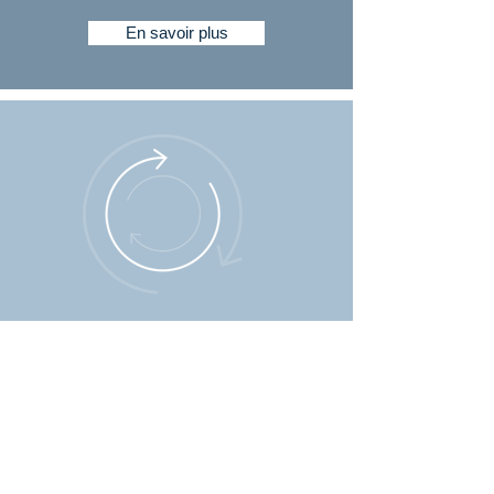
En savoir plus
Diagnose
Sonder l'engagement de vos
collaborateurs et identifier des
actions correctrices sur le plan
humain. Les enquêtes du produit
Diagnose sont des actions que les
entreprises doivent mener