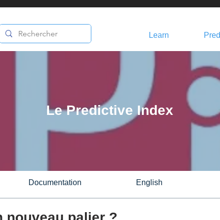
Learn
Pred
Le Predictive Index
Documentation
English
n nouveau palier ?